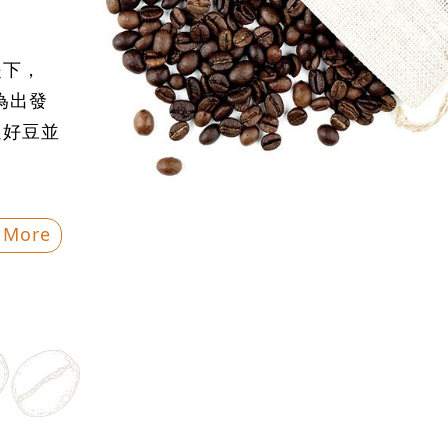
提下，
為出發
選好豆並
 More