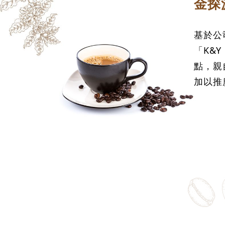
金探源
基於公
「K&
點，親
加以推廣