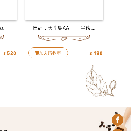
豆
巴紐．天堂鳥AA 半磅豆
加入購物車
$
$
520
480