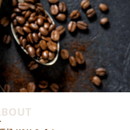
ABOUT
於