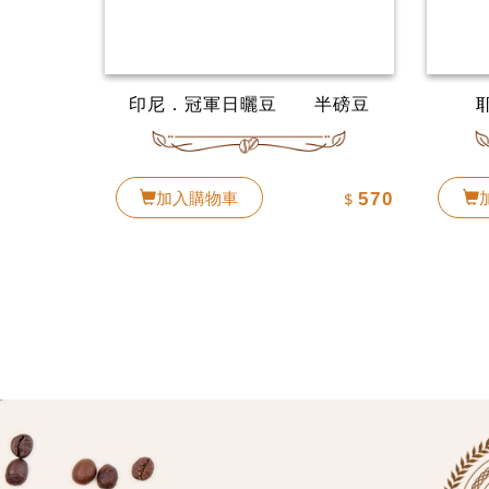
印尼．冠軍日曬豆 半磅豆
加入購物車
$
570