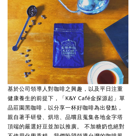
基於公司領導人對咖啡之興趣，以及平日注重
健康養生的前提下，「K&Y Café金探源起」單
品莊園黑咖啡，以分享一杯好咖啡為出發點，
親自著手研發、烘培、品嚐且蒐集各地金字塔
頂端的嚴選好豆並加以推廣。 不加糖奶也絕對
不使用化學香精，我們盼望領導台灣的咖啡風