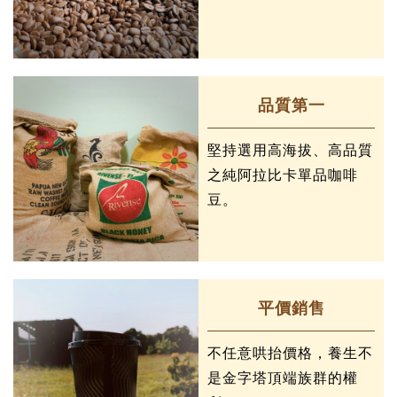
品質第一
堅持選用高海拔、高品質
之純阿拉比卡單品咖啡
豆。
平價銷售
不任意哄抬價格，養生不
是金字塔頂端族群的權