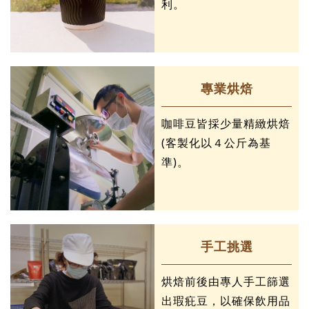
利。
專業烘焙
咖啡豆皆採少量精緻烘焙
(客製化以４公斤為基
準)。
手工挑選
烘焙前後由專人手工篩選
出瑕疪豆，以確保飲用品