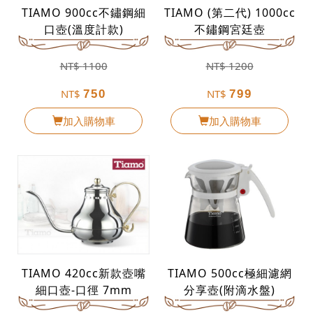
TIAMO 900cc不鏽鋼細
TIAMO (第二代) 1000cc
口壺(溫度計款)
不鏽鋼宮廷壺
NT$
1100
NT$
1200
NT$
NT$
750
799
加入購物車
加入購物車
TIAMO 420cc新款壺嘴
TIAMO 500cc極細濾網
細口壺-口徑 7mm
分享壺(附滴水盤)