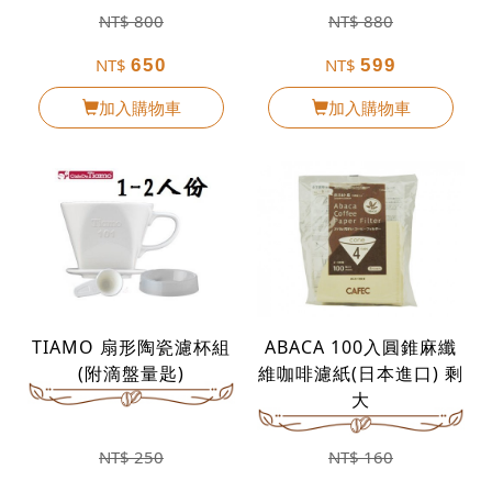
NT$
800
NT$
880
NT$
NT$
650
599
加入購物車
加入購物車
TIAMO 扇形陶瓷濾杯組
ABACA 100入圓錐麻纖
(附滴盤量匙)
維咖啡濾紙(日本進口) 剩
大
NT$
250
NT$
160