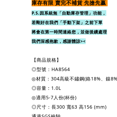
庫存有限 賣完不補貨 先搶先贏
P.S.因系統無「自動庫存管理」功能，
若剛好在我們「手動下架」之前下單
將會在第一時間連絡您，並做後續處理
我們深感抱歉，感謝體諒><
【商品規格】
◎型號：HA8564
◎材質：304高級不鏽鋼(鉻18%、鎳
◎容量 : 1.0L
◎適用5-7人份(杯份)
◎尺寸：長300 寬63 高156 (mm)
通過SGS檢驗