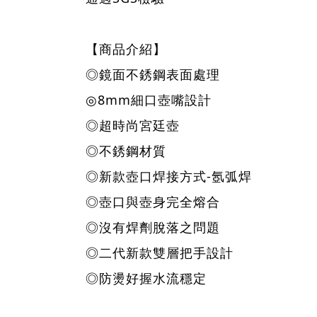
【商品介紹】
◎鏡面不銹鋼表面處理
◎8mm細口壺嘴設計
◎超時尚宮廷壺
◎不銹鋼材質
◎新款壺口焊接方式-氬弧焊
◎壺口與壺身完全熔合
◎沒有焊劑脫落之問題
◎二代新款雙層把手設計
◎防燙好握水流穩定