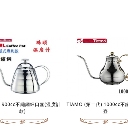
O 900cc不鏽鋼細口壺(溫度計
TIAMO (第二代) 1000cc
款)
壺