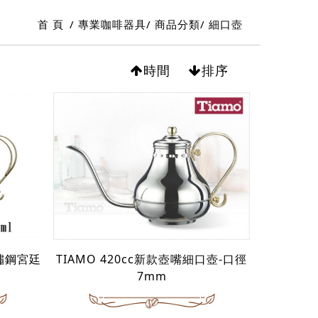
首 頁
專業咖啡器具
商品分類
細口壺
時間
排序
不鏽鋼宮廷
TIAMO 420cc新款壺嘴細口壺-口徑
7mm