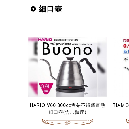
細口壺
HARIO V60 800cc雲朵不鏽鋼電熱
TIAM
細口壺(含加熱座)